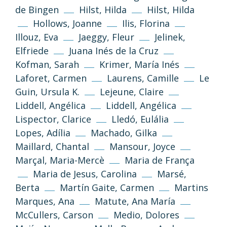
de Bingen
Hilst, Hilda
Hilst, Hilda
Hollows, Joanne
Ilis, Florina
Illouz, Eva
Jaeggy, Fleur
Jelinek,
Elfriede
Juana Inés de la Cruz
Kofman, Sarah
Krimer, María Inés
Laforet, Carmen
Laurens, Camille
Le
Guin, Ursula K.
Lejeune, Claire
Liddell, Angélica
Liddell, Angélica
Lispector, Clarice
Lledó, Eulália
Lopes, Adília
Machado, Gilka
Maillard, Chantal
Mansour, Joyce
Marçal, Maria-Mercè
Maria de França
Maria de Jesus, Carolina
Marsé,
Berta
Martín Gaite, Carmen
Martins
Marques, Ana
Matute, Ana María
McCullers, Carson
Medio, Dolores