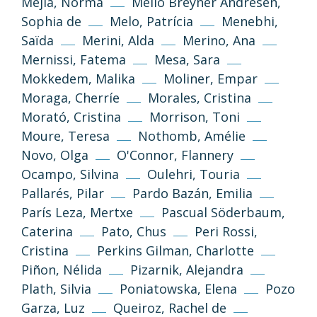
Mejía, Norma
Mello Breyner Andresen,
Sophia de
Melo, Patrícia
Menebhi,
(CC-BY-NC-SA 3.0)
Saïda
Merini, Alda
Merino, Ana
Tornar a dalt
Mernissi, Fatema
Mesa, Sara
Mokkedem, Malika
Moliner, Empar
Si no s’indica altra cosa, els textos i imatges
d’aquest web es publiquen sota llicència
Moraga, Cherríe
Morales, Cristina
Creative Commons 3.0 de Reconeixement-
Morató, Cristina
Morrison, Toni
NoComercial-CompartirIgual (cc-by-nc-sa
Moure, Teresa
Nothomb, Amélie
3.0)
Novo, Olga
O'Connor, Flannery
Ocampo, Silvina
Oulehri, Touria
Informació i normes
Pallarés, Pilar
Pardo Bazán, Emilia
París Leza, Mertxe
Pascual Söderbaum,
Caterina
Pato, Chus
Peri Rossi,
Cristina
Perkins Gilman, Charlotte
Piñon, Nélida
Pizarnik, Alejandra
Plath, Silvia
Poniatowska, Elena
Pozo
Garza, Luz
Queiroz, Rachel de