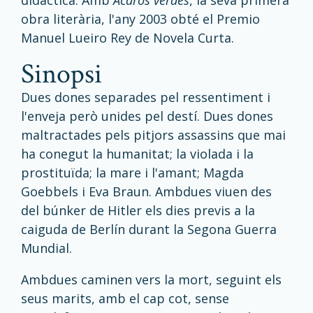
didàctica. Amb
Ácaros verdes
, la seva primera
obra literària, l'any 2003 obté el Premio
Manuel Lueiro Rey de Novela Curta.
sinopsi
Dues dones separades pel ressentiment i
l'enveja però unides pel destí. Dues dones
maltractades pels pitjors assassins que mai
ha conegut la humanitat; la violada i la
prostituïda; la mare i l'amant; Magda
Goebbels i Eva Braun. Ambdues viuen des
del búnker de Hitler els dies previs a la
caiguda de Berlín durant la Segona Guerra
Mundial.
Ambdues caminen vers la mort, seguint els
seus marits, amb el cap cot, sense