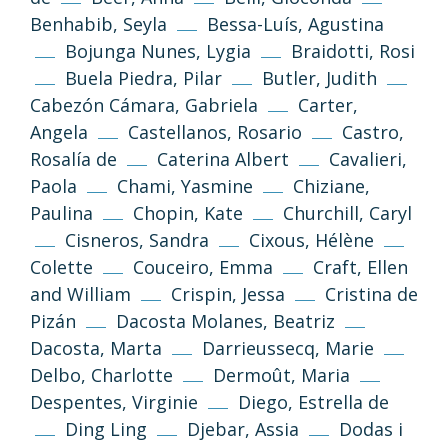
Benhabib, Seyla
Bessa-Luís, Agustina
Bojunga Nunes, Lygia
Braidotti, Rosi
Buela Piedra, Pilar
Butler, Judith
Cabezón Cámara, Gabriela
Carter,
Angela
Castellanos, Rosario
Castro,
Rosalía de
Caterina Albert
Cavalieri,
Paola
Chami, Yasmine
Chiziane,
Paulina
Chopin, Kate
Churchill, Caryl
Cisneros, Sandra
Cixous, Hélène
Colette
Couceiro, Emma
Craft, Ellen
and William
Crispin, Jessa
Cristina de
Pizán
Dacosta Molanes, Beatriz
Dacosta, Marta
Darrieussecq, Marie
Delbo, Charlotte
Dermoût, Maria
Despentes, Virginie
Diego, Estrella de
Ding Ling
Djebar, Assia
Dodas i