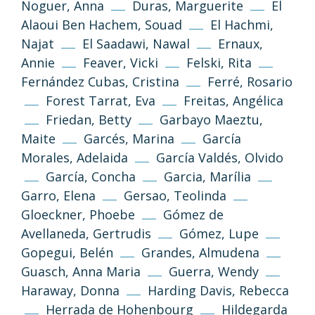
Noguer, Anna
Duras, Marguerite
El
Alaoui Ben Hachem, Souad
El Hachmi,
Najat
El Saadawi, Nawal
Ernaux,
Annie
Feaver, Vicki
Felski, Rita
Fernández Cubas, Cristina
Ferré, Rosario
Forest Tarrat, Eva
Freitas, Angélica
Friedan, Betty
Garbayo Maeztu,
Maite
Garcés, Marina
García
Morales, Adelaida
García Valdés, Olvido
García, Concha
Garcia, Marília
Garro, Elena
Gersao, Teolinda
Gloeckner, Phoebe
Gómez de
Avellaneda, Gertrudis
Gómez, Lupe
Gopegui, Belén
Grandes, Almudena
Guasch, Anna Maria
Guerra, Wendy
Haraway, Donna
Harding Davis, Rebecca
Herrada de Hohenbourg
Hildegarda