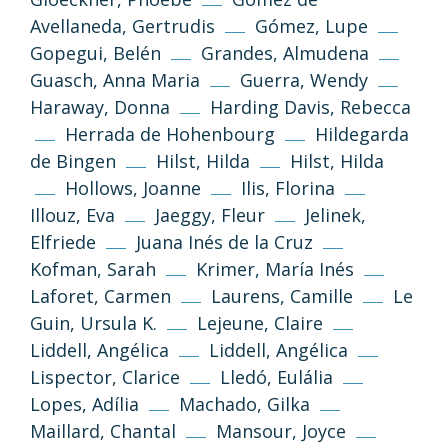
Avellaneda, Gertrudis
Gómez, Lupe
Gopegui, Belén
Grandes, Almudena
Guasch, Anna Maria
Guerra, Wendy
Haraway, Donna
Harding Davis, Rebecca
Herrada de Hohenbourg
Hildegarda
de Bingen
Hilst, Hilda
Hilst, Hilda
Hollows, Joanne
Ilis, Florina
Illouz, Eva
Jaeggy, Fleur
Jelinek,
Elfriede
Juana Inés de la Cruz
Kofman, Sarah
Krimer, María Inés
Laforet, Carmen
Laurens, Camille
Le
Guin, Ursula K.
Lejeune, Claire
Liddell, Angélica
Liddell, Angélica
Lispector, Clarice
Lledó, Eulália
Lopes, Adília
Machado, Gilka
Maillard, Chantal
Mansour, Joyce