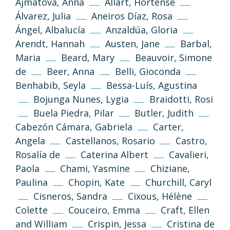
Ajmátova, Anna
Allart, Hortense
Álvarez, Julia
Aneiros Díaz, Rosa
Ángel, Albalucía
Anzaldúa, Gloria
Arendt, Hannah
Austen, Jane
Barbal,
Maria
Beard, Mary
Beauvoir, Simone
de
Beer, Anna
Belli, Gioconda
Benhabib, Seyla
Bessa-Luís, Agustina
Bojunga Nunes, Lygia
Braidotti, Rosi
Buela Piedra, Pilar
Butler, Judith
Cabezón Cámara, Gabriela
Carter,
Angela
Castellanos, Rosario
Castro,
Rosalía de
Caterina Albert
Cavalieri,
Paola
Chami, Yasmine
Chiziane,
Paulina
Chopin, Kate
Churchill, Caryl
Cisneros, Sandra
Cixous, Hélène
Colette
Couceiro, Emma
Craft, Ellen
and William
Crispin, Jessa
Cristina de