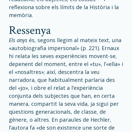
reflexiona sobre els límits de la Història i la
memòria.
Ressenya
Els anys
és, segons llegim al mateix text, una
«autobiografia impersonal» (p. 221). Ernaux
hi relata les seves experiències movent-se,
depenent del moment, entre el «tu», l’«ella» i
el «nosaltres»; així, descentra la veu
narradora, que habitualment parlaria des
del «jo», i obre el relat a l’experiència
conjunta dels subjectes que han, en certa
manera, compartit la seva vida, ja sigui per
qüestions generacionals, de classe, de
gènere, o altres. En paraules de Hechler,
l’autora fa «de son existence une sorte de