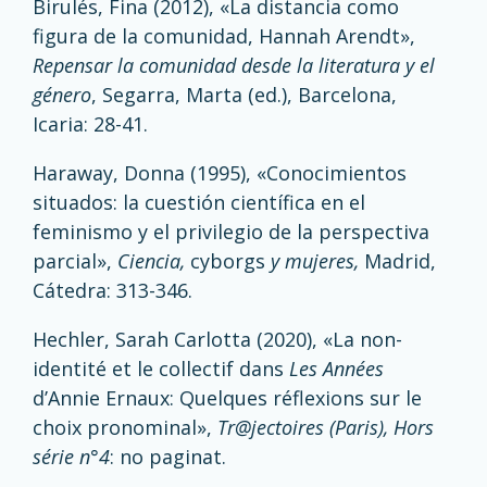
Birulés, Fina (2012),
«La distancia como
figura de la comunidad, Hannah Arendt»,
Repensar la comunidad desde la literatura y el
género
, Segarra, Marta (ed.), Barcelona,
Icaria: 28-41.
Haraway, Donna (1995), «Conocimientos
situados: la cuestión científica en el
feminismo y el privilegio de la perspectiva
parcial»,
Ciencia,
cyborgs
y mujeres,
Madrid,
Cátedra: 313-346.
Hechler, Sarah Carlotta (2020), «La non-
identité et le collectif dans
Les Années
d’Annie Ernaux: Quelques réflexions sur le
choix pronominal»,
Tr@jectoires (Paris), Hors
série n°4
: no paginat.