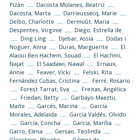
Pizán
Dacosta Molanes, Beatriz
Dacosta, Marta
Darrieussecq, Marie
Delbo, Charlotte
Dermoût, Maria
Despentes, Virginie
Diego, Estrella de
Ding Ling
Djebar, Assia
Dodas i
Noguer, Anna
Duras, Marguerite
El
Alaoui Ben Hachem, Souad
El Hachmi,
Najat
El Saadawi, Nawal
Ernaux,
Annie
Feaver, Vicki
Felski, Rita
Fernández Cubas, Cristina
Ferré, Rosario
Forest Tarrat, Eva
Freitas, Angélica
Friedan, Betty
Garbayo Maeztu,
Maite
Garcés, Marina
García
Morales, Adelaida
García Valdés, Olvido
García, Concha
Garcia, Marília
Garro, Elena
Gersao, Teolinda
Gloeckner, Phoebe
Gómez de