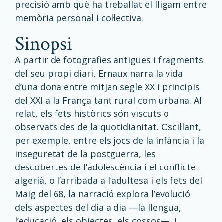
precisió amb què ha treballat el lligam entre
memòria personal i col·lectiva.
Sinopsi
A partir de fotografies antigues i fragments
del seu propi diari, Ernaux narra la vida
d’una dona entre mitjan segle XX i principis
del XXI a la França tant rural com urbana. Al
relat, els fets històrics són viscuts o
observats des de la quotidianitat. Oscil·lant,
per exemple, entre els jocs de la infància i la
inseguretat de la postguerra, les
descobertes de l’adolescència i el conflicte
algerià, o l’arribada a l’adultesa i els fets del
Maig del 68, la narració explora l’evolució
dels aspectes del dia a dia
—
la llengua,
l’educació, els objectes, els cossos
—
i