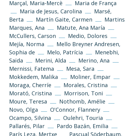
Marçal, Maria-Mercè
Maria de França
Maria de Jesus, Carolina
Marsé,
(CC-BY-NC-SA 3.0)
Berta
Martín Gaite, Carmen
Martins
Tornar a dalt
Marques, Ana
Matute, Ana María
McCullers, Carson
Medio, Dolores
Si no s’indica altra cosa, els textos i imatges
Mejía, Norma
Mello Breyner Andresen,
d’aquest web es publiquen sota llicència
Creative Commons 3.0 de Reconeixement-
Sophia de
Melo, Patrícia
Menebhi,
NoComercial-CompartirIgual (cc-by-nc-sa
Saïda
Merini, Alda
Merino, Ana
3.0)
Mernissi, Fatema
Mesa, Sara
Mokkedem, Malika
Moliner, Empar
Informació i normes
Moraga, Cherríe
Morales, Cristina
Morató, Cristina
Morrison, Toni
Moure, Teresa
Nothomb, Amélie
Novo, Olga
O'Connor, Flannery
Ocampo, Silvina
Oulehri, Touria
Pallarés, Pilar
Pardo Bazán, Emilia
París Leza, Mertxe
Pascual Söderbaum,