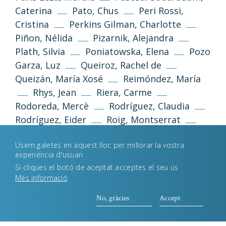
Caterina
Pato, Chus
Peri Rossi,
Política de privacitat
Avís legal
Cristina
Perkins Gilman, Charlotte
Piñon, Nélida
Pizarnik, Alejandra
Política de galetes
Plath, Silvia
Poniatowska, Elena
Pozo
Garza, Luz
Queiroz, Rachel de
Queizán, María Xosé
Reimóndez, María
Desenvolupament web
Estudi Llimona
Rhys, Jean
Riera, Carme
Rodoreda, Mercè
Rodríguez, Claudia
Rodríguez, Eider
Roig, Montserrat
Romaní, Ana
Roudinesco, Élisabeth
Usem galetes en aquest lloc per millorar la vostra
Russell, Legacy
Ruști, Doina
Safo
experiència d'usuari
Sagan, Françoise
Saint-Point, Valentine
Si cliques el botó de aceptat acceptes el seu ús
de
Sand, George
Sant-Celoni i
Més informació
Verger, Encarna
Santos-Febres, Mayra
No, gràcies
Accept
Sarraute, Nathalie
Satrapi, Marjane
Sau, Victoria
Schwarzenbach,