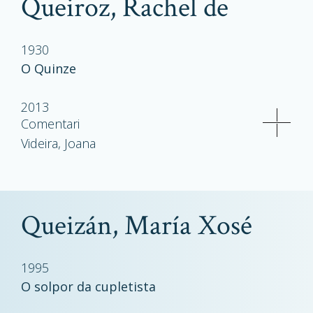
Queiroz, Rachel de
1930
O Quinze
2013
Comentari
Videira, Joana
Queizán, María Xosé
1995
O solpor da cupletista