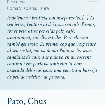
Ressenya
Coma Vilaplana, Laura
Indolència i brutícia són inseparables. [...] Al
seu jersei, l'entorn hi deixava senyals d'amor,
tot es veia atret per ella; pols, cafè,
amaniment, cabells, estelles. Però ella era
també generosa. El primer cop que vaig seure
al seu costat, em va donar l'olor de les seves
sandàlies de cuir, que pujava en un corrent
continu i em portava amb ella la suor
assecada dels seus peus; una penetrant barreja
de pell de vedella i de persona.
Pato, Chus