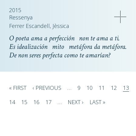
2015
Ressenya
Ferrer Escandell, Jèssica
O poeta ama a perfección non te ama a ti.
Es idealización mito metáfora da metáfora.
De non seres perfecta como te amarían?
Pagination
FIRST
« FIRST
PREVIOUS
‹ PREVIOUS
…
PAGE
9
PAGE
10
PAGE
11
PAGE
12
PAG
13
PAGE
PAGE
PAGE
14
PAGE
15
PAGE
16
PAGE
17
…
NEXT
NEXT ›
LAST
LAST »
PAGE
PAGE