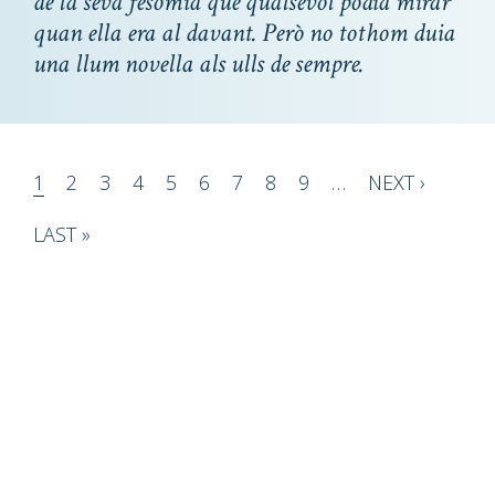
de la seva fesomia que qualsevol podia mirar
quan ella era al davant. Però no tothom duia
una llum novella als ulls de sempre.
Pagination
PAGE
1
PAGE
2
PAGE
3
PAGE
4
PAGE
5
PAGE
6
PAGE
7
PAGE
8
PAGE
9
…
NEXT
NEXT ›
PAGE
LAST
LAST »
PAGE