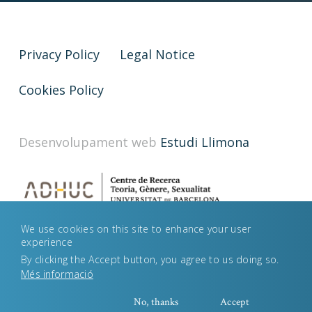
Privacy Policy
Legal Notice
Cookies Policy
Desenvolupament web
Estudi Llimona
We use cookies on this site to enhance your user
experience
By clicking the Accept button, you agree to us doing so.
Més informació
No, thanks
Accept