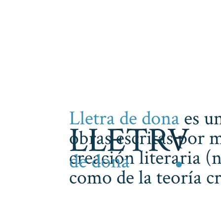
Lletra de dona
es un
obras escritas por m
creación literaria (
como de la teoría cr