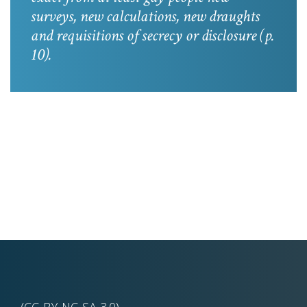
surveys, new calculations, new draughts
and requisitions of secrecy or disclosure
(p.
10).
(CC-BY-NC-SA 3.0)