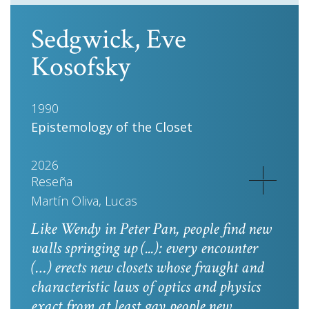
Sedgwick, Eve
Kosofsky
1990
Epistemology of the Closet
2026
Reseña
Martín Oliva, Lucas
Like Wendy in
Peter Pan
, people find new
walls springing up (...): every encounter
(…) erects new closets whose fraught and
characteristic laws of optics and physics
exact from at least gay people new