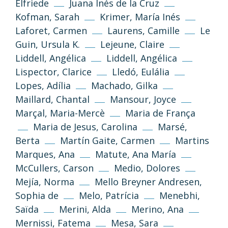
Elfriede
Juana Inés de la Cruz
Kofman, Sarah
Krimer, María Inés
(CC-BY-NC-SA 3.0)
Laforet, Carmen
Laurens, Camille
Le
Volver arriba
Guin, Ursula K.
Lejeune, Claire
Liddell, Angélica
Liddell, Angélica
Si no se indica lo contrario, los textos,
imágenes y diseño de esta web se publican
Lispector, Clarice
Lledó, Eulália
bajo licencia Creative Common 3.0 de
Lopes, Adília
Machado, Gilka
Reconocimiento-NoComercial-
Maillard, Chantal
Mansour, Joyce
CompartirIgual
Marçal, Maria-Mercè
Maria de França
Maria de Jesus, Carolina
Marsé,
Información y normas
Berta
Martín Gaite, Carmen
Martins
Marques, Ana
Matute, Ana María
McCullers, Carson
Medio, Dolores
Mejía, Norma
Mello Breyner Andresen,
Sophia de
Melo, Patrícia
Menebhi,
Saïda
Merini, Alda
Merino, Ana
Mernissi, Fatema
Mesa, Sara