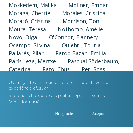
Mokkedem, Malika
Moliner, Empar
Política de privacidad
Aviso legal
Moraga, Cherríe
Morales, Cristina
Morató, Cristina
Morrison, Toni
Política de cookies
Moure, Teresa
Nothomb, Amélie
Novo, Olga
O'Connor, Flannery
Ocampo, Silvina
Oulehri, Touria
Desenvolupament web
Estudi Llimona
Pallarés, Pilar
Pardo Bazán, Emilia
París Leza, Mertxe
Pascual Söderbaum,
Caterina
Pato, Chus
Peri Rossi,
Cristina
Perkins Gilman, Charlotte
Usem galetes en aquest lloc per millorar la vostra
Piñon, Nélida
Pizarnik, Alejandra
experiència d'usuari
Plath, Silvia
Poniatowska, Elena
Pozo
Si cliques el botó de aceptat acceptes el seu ús
Garza, Luz
Queiroz, Rachel de
Més informació
Queizán, María Xosé
Reimóndez, María
No, gràcies
Aceptar
Rhys, Jean
Riera, Carme
Rodoreda, Mercè
Rodríguez, Claudia