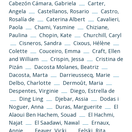
Cabezón Cámara, Gabriela
Carter,
Angela
Castellanos, Rosario
Castro,
Rosalía de
Caterina Albert
Cavalieri,
Paola
Chami, Yasmine
Chiziane,
Paulina
Chopin, Kate
Churchill, Caryl
Cisneros, Sandra
Cixous, Hélène
Colette
Couceiro, Emma
Craft, Ellen
and William
Crispin, Jessa
Cristina de
Pizán
Dacosta Molanes, Beatriz
Dacosta, Marta
Darrieussecq, Marie
Delbo, Charlotte
Dermoût, Maria
Despentes, Virginie
Diego, Estrella de
Ding Ling
Djebar, Assia
Dodas i
Noguer, Anna
Duras, Marguerite
El
Alaoui Ben Hachem, Souad
El Hachmi,
Najat
El Saadawi, Nawal
Ernaux,
Annie
Feaver, Vicki
Felski, Rita