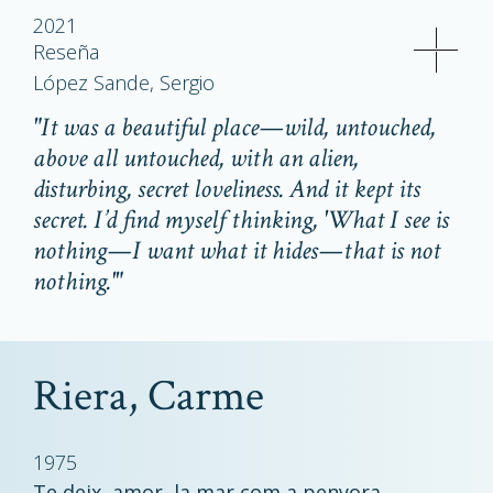
2021
Reseña
López Sande, Sergio
"It was a beautiful place—wild, untouched,
above all untouched, with an alien,
disturbing, secret loveliness. And it kept its
secret. I’d find myself thinking, 'What I see is
nothing—I want what it
hides
—that is not
nothing.'"
Riera, Carme
1975
Te deix, amor, la mar com a penyora