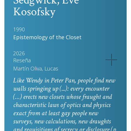
Sedgwick, Eve
Kosofsky
1990
Epistemology of the Closet
2026
Reseña
Martín Oliva, Lucas
Like Wendy in
Peter Pan
, people find new
walls springing up (...): every encounter
(…) erects new closets whose fraught and
characteristic laws of optics and physics
exact from at least gay people new
surveys, new calculations, new draughts
and requisitions of secrecy or disclosure
(p.