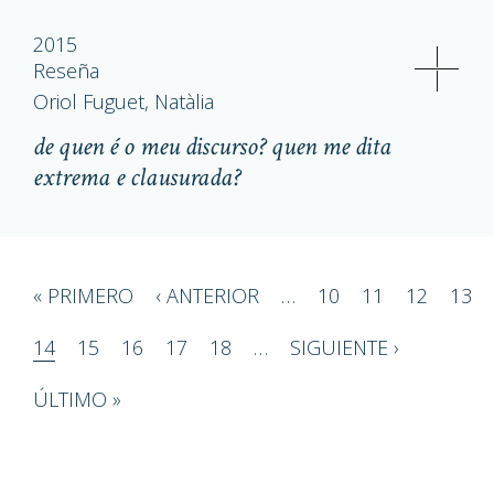
2015
Reseña
Oriol Fuguet, Natàlia
de quen é o meu discurso? quen me dita
extrema e clausurada?
Paginación
PRIMERA
« PRIMERO
PÁGINA
‹ ANTERIOR
…
PÁGINA
10
PÁGINA
11
PÁGINA
12
PÁG
13
PÁGINA
ANTERIOR
PÁGINA
14
PÁGINA
15
PÁGINA
16
PÁGINA
17
PÁGINA
18
…
SIGUIENTE
SIGUIENTE ›
PÁGINA
ÚLTIMA
ÚLTIMO »
PÁGINA