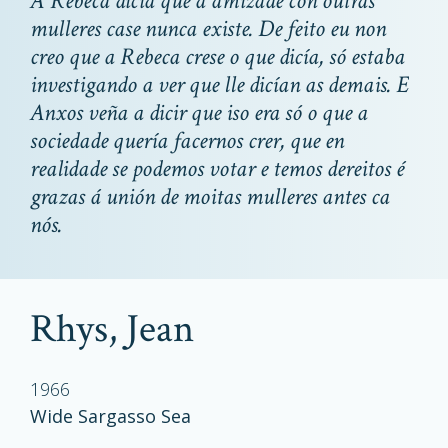
A Rebeca dicía que a amizade con outras
mulleres case nunca existe. De feito eu non
creo que a Rebeca crese o que dicía, só estaba
investigando a ver que lle dicían as demais. E
Anxos veña a dicir que iso era só o que a
sociedade quería facernos crer, que en
realidade se podemos votar e temos dereitos é
grazas á unión de moitas mulleres antes ca
nós.
Rhys, Jean
1966
Wide Sargasso Sea