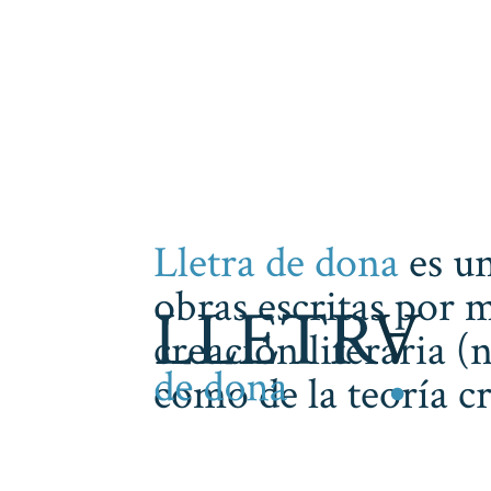
Lletra de dona
es un
obras escritas por m
creación literaria (
como de la teoría cr