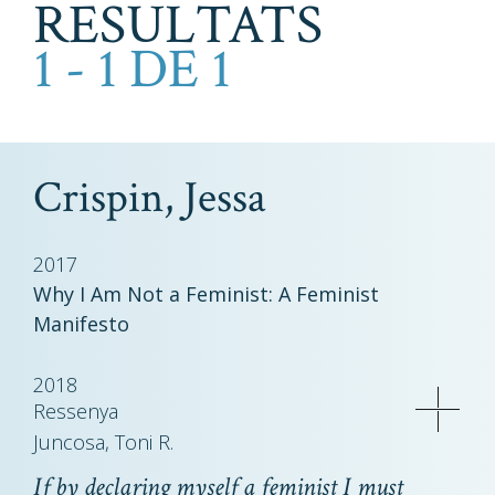
RESULTATS
1 - 1 DE 1
Crispin, Jessa
2017
Why I Am Not a Feminist: A Feminist
Manifesto
2018
Ressenya
Juncosa, Toni R.
If by declaring myself a feminist I must