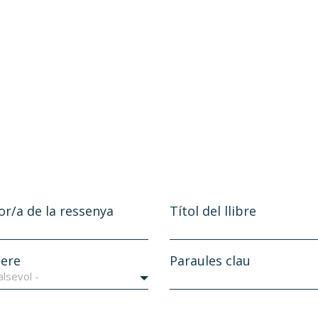
or/a de la ressenya
Títol del llibre
ere
Paraules clau
alsevol -