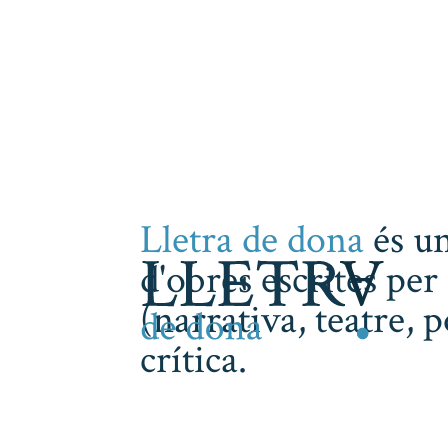
Lletra de dona
és un
d'obres escrites per 
(narrativa, teatre, 
crítica.