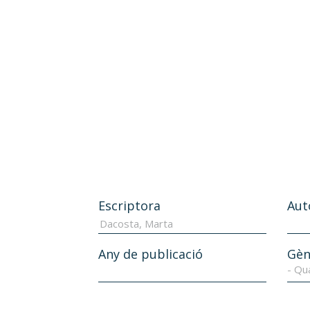
Escriptora
Aut
Any de publicació
Gèn
- Qu