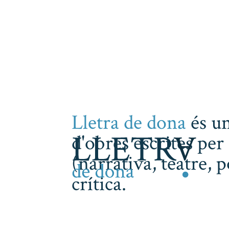
Lletra de dona
és un
d'obres escrites per 
(narrativa, teatre, 
crítica.