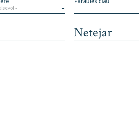
ere
Paraules clau
alsevol -