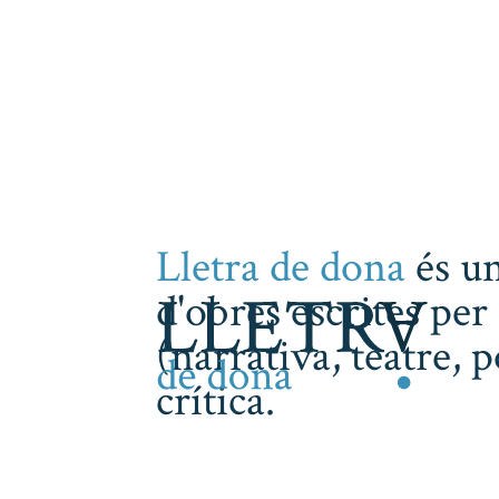
Lletra de dona
és un
d'obres escrites per 
(narrativa, teatre, 
crítica.