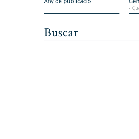
Any de publicació
Gèn
- Qu