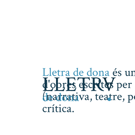
Lletra de dona
és un
d'obres escrites per 
(narrativa, teatre, 
crítica.