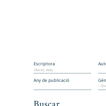
Escriptora
Aut
Any de publicació
Gèn
- Qu