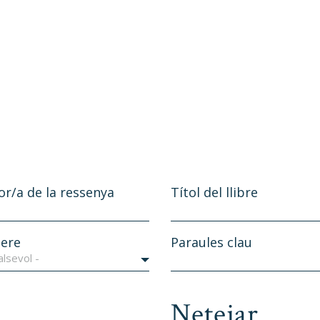
or/a de la ressenya
Títol del llibre
ere
Paraules clau
alsevol -