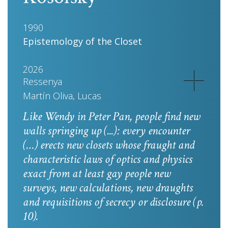
1990
Epistemology of the Closet
2026
Ressenya
Martín Oliva, Lucas
Like Wendy in
Peter Pan
, people find new
walls springing up (...): every encounter
(…) erects new closets whose fraught and
characteristic laws of optics and physics
exact from at least gay people new
surveys, new calculations, new draughts
and requisitions of secrecy or disclosure
(p.
10).