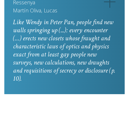
Ressenya
Martín Oliva, Lucas
Like Wendy in
Peter Pan
, people find new
walls springing up (...): every encounter
(…) erects new closets whose fraught and
characteristic laws of optics and physics
exact from at least gay people new
surveys, new calculations, new draughts
and requisitions of secrecy or disclosure
(p.
10).