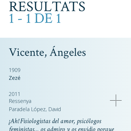
RESULTATS
1 - 1 DE 1
Vicente, Ángeles
1909
Zezé
2011
Ressenya
Paradela López, David
¡Ah! Fisiologistas del amor, psicólogos
feministas… os admiro y os envidio porque