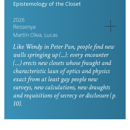
Epistemology of the Closet
2026
Ressenya
Martín Oliva, Lucas
Like Wendy in
Peter Pan
, people find new
walls springing up (...): every encounter
(…) erects new closets whose fraught and
characteristic laws of optics and physics
exact from at least gay people new
surveys, new calculations, new draughts
and requisitions of secrecy or disclosure
(p.
10).