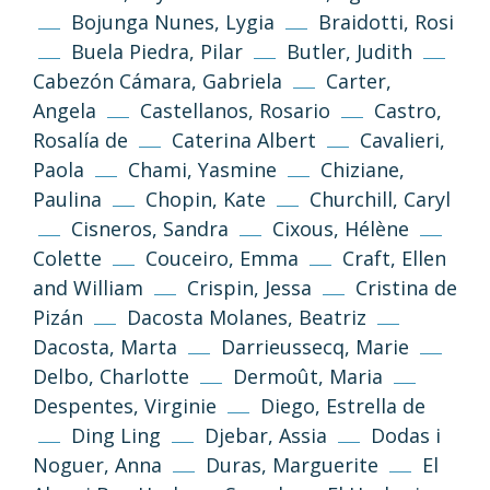
Bojunga Nunes, Lygia
Braidotti, Rosi
Buela Piedra, Pilar
Butler, Judith
Cabezón Cámara, Gabriela
Carter,
Angela
Castellanos, Rosario
Castro,
Rosalía de
Caterina Albert
Cavalieri,
Paola
Chami, Yasmine
Chiziane,
Paulina
Chopin, Kate
Churchill, Caryl
Cisneros, Sandra
Cixous, Hélène
Colette
Couceiro, Emma
Craft, Ellen
and William
Crispin, Jessa
Cristina de
Pizán
Dacosta Molanes, Beatriz
Dacosta, Marta
Darrieussecq, Marie
Delbo, Charlotte
Dermoût, Maria
Despentes, Virginie
Diego, Estrella de
Ding Ling
Djebar, Assia
Dodas i
Noguer, Anna
Duras, Marguerite
El