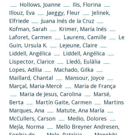
Hollows, Joanne
Ilis, Florina
Illouz, Eva
Jaeggy, Fleur
Jelinek,
Elfriede
Juana Inés de la Cruz
Kofman, Sarah
Krimer, María Inés
Laforet, Carmen
Laurens, Camille
Le
Guin, Ursula K.
Lejeune, Claire
Liddell, Angélica
Liddell, Angélica
Lispector, Clarice
Lledó, Eulália
Lopes, Adília
Machado, Gilka
Maillard, Chantal
Mansour, Joyce
Marçal, Maria-Mercè
Maria de França
Maria de Jesus, Carolina
Marsé,
Berta
Martín Gaite, Carmen
Martins
Marques, Ana
Matute, Ana María
McCullers, Carson
Medio, Dolores
Mejía, Norma
Mello Breyner Andresen,
Sophia de
Melo, Patrícia
Menebhi,