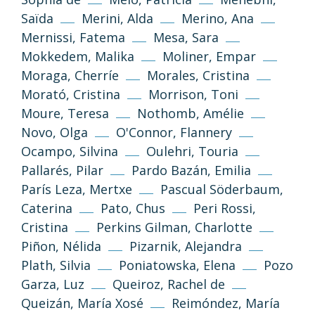
(CC-BY-NC-SA 3.0)
Saïda
Merini, Alda
Merino, Ana
Tornar a dalt
Mernissi, Fatema
Mesa, Sara
Si no s’indica altra cosa, els textos i imatges
Mokkedem, Malika
Moliner, Empar
d’aquest web es publiquen sota llicència
Moraga, Cherríe
Morales, Cristina
Creative Commons 3.0 de Reconeixement-
Morató, Cristina
Morrison, Toni
NoComercial-CompartirIgual (cc-by-nc-sa
3.0)
Moure, Teresa
Nothomb, Amélie
Novo, Olga
O'Connor, Flannery
Informació i normes
Ocampo, Silvina
Oulehri, Touria
Pallarés, Pilar
Pardo Bazán, Emilia
París Leza, Mertxe
Pascual Söderbaum,
Caterina
Pato, Chus
Peri Rossi,
Cristina
Perkins Gilman, Charlotte
Piñon, Nélida
Pizarnik, Alejandra
Plath, Silvia
Poniatowska, Elena
Pozo
Garza, Luz
Queiroz, Rachel de
Política de privacitat
Avís legal
Queizán, María Xosé
Reimóndez, María