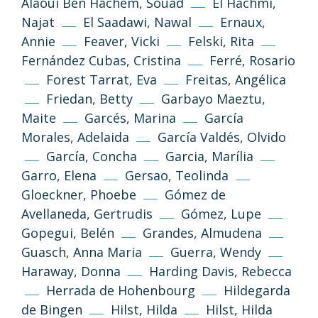
Alaoui Ben Hachem, Souad
El Hachmi,
Najat
El Saadawi, Nawal
Ernaux,
Annie
Feaver, Vicki
Felski, Rita
Fernández Cubas, Cristina
Ferré, Rosario
Forest Tarrat, Eva
Freitas, Angélica
Friedan, Betty
Garbayo Maeztu,
Maite
Garcés, Marina
García
Morales, Adelaida
García Valdés, Olvido
García, Concha
Garcia, Marília
Garro, Elena
Gersao, Teolinda
Gloeckner, Phoebe
Gómez de
Avellaneda, Gertrudis
Gómez, Lupe
Gopegui, Belén
Grandes, Almudena
Guasch, Anna Maria
Guerra, Wendy
Haraway, Donna
Harding Davis, Rebecca
Herrada de Hohenbourg
Hildegarda
de Bingen
Hilst, Hilda
Hilst, Hilda