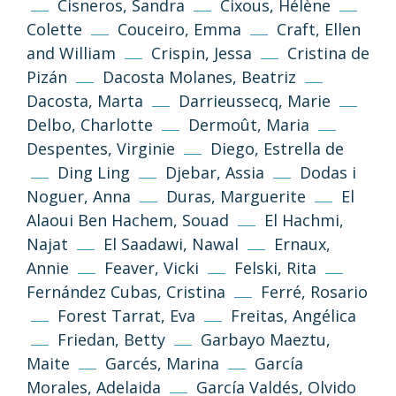
Cisneros, Sandra
Cixous, Hélène
Colette
Couceiro, Emma
Craft, Ellen
and William
Crispin, Jessa
Cristina de
Pizán
Dacosta Molanes, Beatriz
Dacosta, Marta
Darrieussecq, Marie
Delbo, Charlotte
Dermoût, Maria
Despentes, Virginie
Diego, Estrella de
Ding Ling
Djebar, Assia
Dodas i
Noguer, Anna
Duras, Marguerite
El
Alaoui Ben Hachem, Souad
El Hachmi,
Najat
El Saadawi, Nawal
Ernaux,
Annie
Feaver, Vicki
Felski, Rita
Fernández Cubas, Cristina
Ferré, Rosario
Forest Tarrat, Eva
Freitas, Angélica
Friedan, Betty
Garbayo Maeztu,
Maite
Garcés, Marina
García
Morales, Adelaida
García Valdés, Olvido