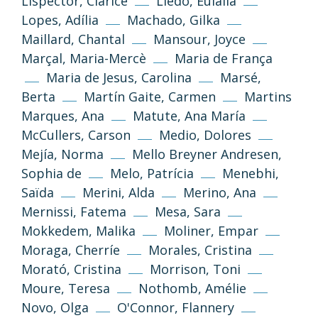
Lispector, Clarice
Lledó, Eulália
Lopes, Adília
Machado, Gilka
Si no s’indica altra cosa, els textos i imatges
Maillard, Chantal
Mansour, Joyce
d’aquest web es publiquen sota llicència
Creative Commons 3.0 de Reconeixement-
Marçal, Maria-Mercè
Maria de França
NoComercial-CompartirIgual (cc-by-nc-sa
Maria de Jesus, Carolina
Marsé,
3.0)
Berta
Martín Gaite, Carmen
Martins
Marques, Ana
Matute, Ana María
Informació i normes
McCullers, Carson
Medio, Dolores
Mejía, Norma
Mello Breyner Andresen,
Sophia de
Melo, Patrícia
Menebhi,
Saïda
Merini, Alda
Merino, Ana
Mernissi, Fatema
Mesa, Sara
Mokkedem, Malika
Moliner, Empar
Moraga, Cherríe
Morales, Cristina
Morató, Cristina
Morrison, Toni
Política de privacitat
Avís legal
Moure, Teresa
Nothomb, Amélie
Novo, Olga
O'Connor, Flannery
Política de galetes