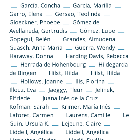
García, Concha
Garcia, Marília
Garro, Elena
Gersao, Teolinda
Gloeckner, Phoebe
Gómez de
Avellaneda, Gertrudis
Gómez, Lupe
Gopegui, Belén
Grandes, Almudena
Guasch, Anna Maria
Guerra, Wendy
Haraway, Donna
Harding Davis, Rebecca
Herrada de Hohenbourg
Hildegarda
de Bingen
Hilst, Hilda
Hilst, Hilda
Hollows, Joanne
Ilis, Florina
Illouz, Eva
Jaeggy, Fleur
Jelinek,
Elfriede
Juana Inés de la Cruz
Kofman, Sarah
Krimer, María Inés
Laforet, Carmen
Laurens, Camille
Le
Guin, Ursula K.
Lejeune, Claire
(CC-BY-NC-SA 3.0)
Liddell, Angélica
Liddell, Angélica
Tornar a dalt