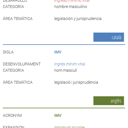
DESARROLLO
ingreso mínimo vital
CATEGORÍA
nombre masculino
ÁREA TEMÁTICA
legislación y jurisprudencia
català
SIGLA
IMV
DESENVOLUPAMENT
ingrés mínim vital
CATEGORIA
nom masculí
ÀREA TEMÀTICA
legislació i jurisprudència
anglès
ACRONYM
IMV
EXPANSION
minimum income