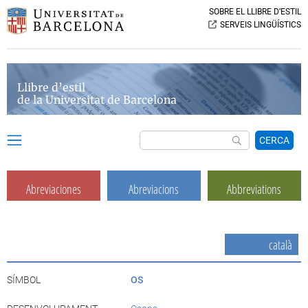
SOBRE EL LLIBRE D’ESTIL
SERVEIS LINGÜÍSTICS
Llibre d’estil
de la Universitat de Barcelona
CERCA
Abreviaciones
Abreviacions
Abbreviations
català
SÍMBOL
OS