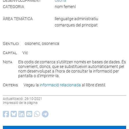
DESENVOLUPAMENT
Osona
CATEGORIA
nom femení
ÀREA TEMÀTICA
llenguatge administratiu
comarques del principat
Gentilici
osonenc, osonenca
Capital
Vic
Nota
Els codis de comarca s’utilitzen només en bases de dades. És
convenient, doncs, que se substitueixin automàticament pel
nom desenvolupat a l’hora de consultar la informació per
pantalla o d’imprimir-la.
Criteris
Vegeu la
informació relacionada
al llibre d’estil.
Actualització: 26-10-2021
Impressió de la pàgina