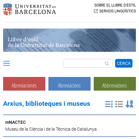
SOBRE EL LLIBRE D’ESTIL
SERVEIS LINGÜÍSTICS
Llibre d’estil
de la Universitat de Barcelona
CERCA
Abreviaciones
Abreviacions
Abbreviations
Arxius, biblioteques i museus
mNACTEC
Museu de la Ciència i de la Tècnica de Catalunya