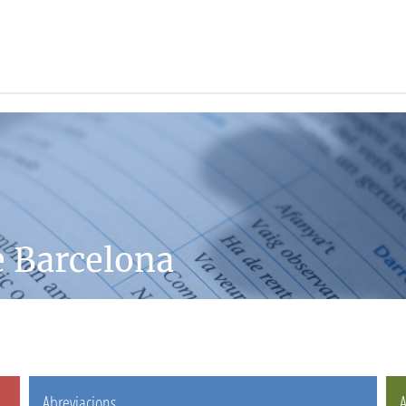
e Barcelona
Abreviacions
A