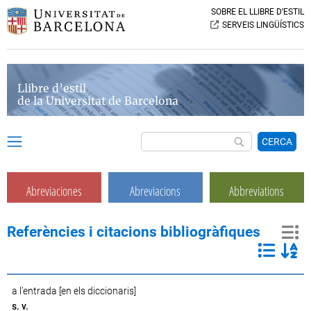
SOBRE EL LLIBRE D’ESTIL
SERVEIS LINGÜÍSTICS
Llibre d’estil
de la Universitat de Barcelona
CERCA
Abreviaciones
Abreviacions
Abbreviations
Referències i citacions bibliogràfiques
a l’entrada [en els diccionaris]
s. v.