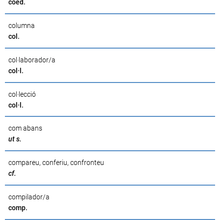
coed.
columna
col.
col·laborador/a
col·l.
col·lecció
col·l.
com abans
ut s.
compareu, conferiu, confronteu
cf.
compilador/a
comp.