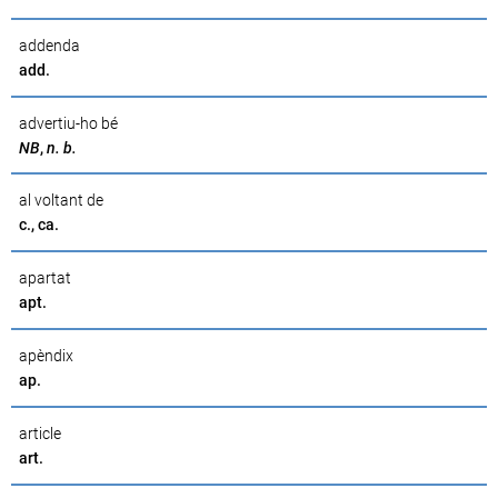
addenda
add.
advertiu-ho bé
NB
,
n. b.
al voltant de
c., ca.
apartat
apt.
apèndix
ap.
article
art.