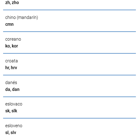
zh, zho
chino (mandarín)
cmn
coreano
ko, kor
croata
hr, hrv
danés
da, dan
eslovaco
sk, slk
esloveno
sl, slv