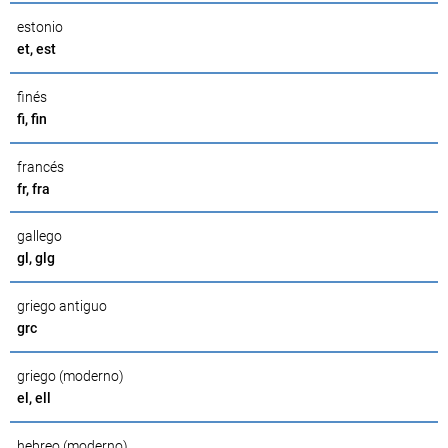
estonio
et, est
finés
fi, fin
francés
fr, fra
gallego
gl, glg
griego antiguo
grc
griego (moderno)
el, ell
hebreo (moderno)