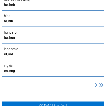
he, heb
hindi
hi, hin
húngaro
hu, hun
indonesio
id, ind
inglés
en, eng
CC BY-SA Llibre d’estil