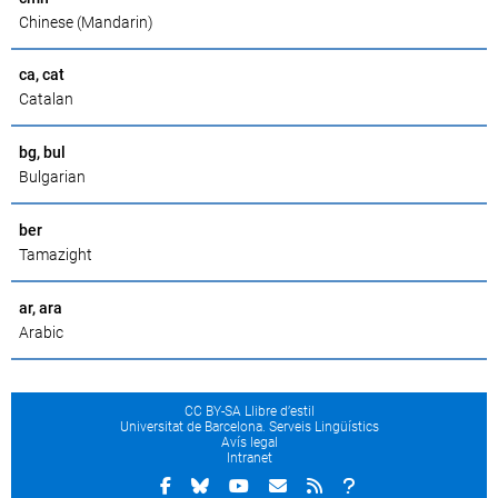
Chinese (Mandarin)
ca, cat
Catalan
bg, bul
Bulgarian
ber
Tamazight
ar, ara
Arabic
CC BY-SA Llibre d’estil
Universitat de Barcelona. Serveis Lingüístics
Avís legal
Intranet