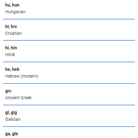
hu, hun
Hungarian
hr, hrv
Croatian
hi, hin
Hindi
he, heb
Hebrew (modern)
grc
Ancient Greek
gl, glg
Galician
ga, gle