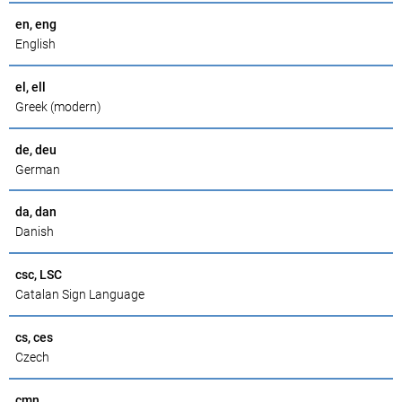
en, eng
English
el, ell
Greek (modern)
de, deu
German
da, dan
Danish
csc, LSC
Catalan Sign Language
cs, ces
Czech
cmn