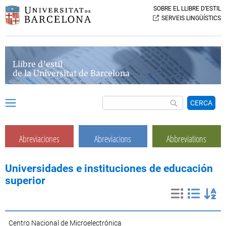
SOBRE EL LLIBRE D’ESTIL
SERVEIS LINGÜÍSTICS
Llibre d’estil
de la Universitat de Barcelona
CERCA
Abreviaciones
Abreviacions
Abbreviations
Universidades e instituciones de educación
superior
Centro Nacional de Microelectrónica