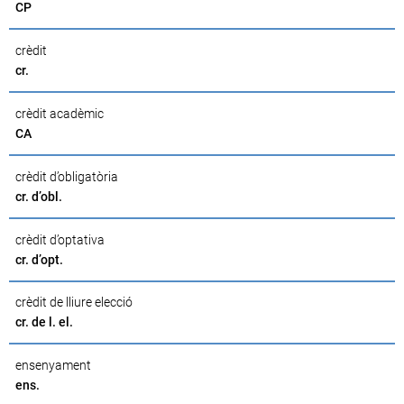
CP
crèdit
cr.
crèdit acadèmic
CA
crèdit d’obligatòria
cr. d’obl.
crèdit d’optativa
cr. d’opt.
crèdit de lliure elecció
cr. de l. el.
ensenyament
ens.