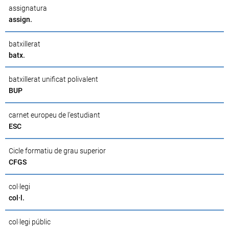
assignatura
assign.
batxillerat
batx.
batxillerat unificat polivalent
BUP
carnet europeu de l’estudiant
ESC
Cicle formatiu de grau superior
CFGS
col·legi
col·l.
col·legi públic