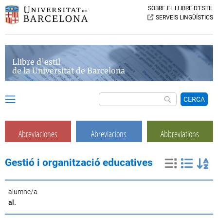
SOBRE EL LLIBRE D’ESTIL
SERVEIS LINGÜÍSTICS
Llibre d’estil
de la Universitat de Barcelona
CERCA
Abreviaciones
Abreviacions
Abbreviations
Gestió i organització educatives
alumne/a
al.