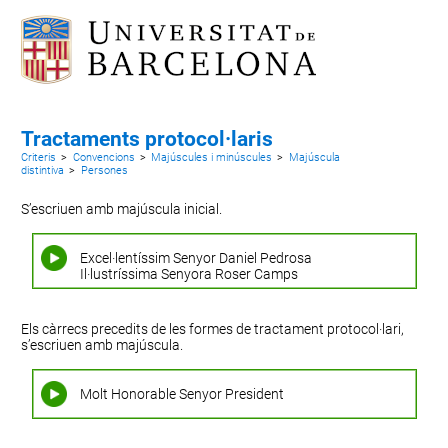
Tractaments protocol·laris
Criteris
>
Convencions
>
Majúscules i minúscules
>
Majúscula
distintiva
>
Persones
S’escriuen amb majúscula inicial.
Excel·lentíssim Senyor Daniel Pedrosa
Il·lustríssima Senyora Roser Camps
Els càrrecs precedits de les formes de tractament protocol·lari,
s’escriuen amb majúscula.
Molt Honorable Senyor President