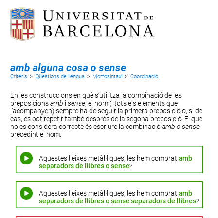
amb alguna cosa o sense
Criteris
>
Qüestions de llengua
>
Morfosintaxi
>
Coordinació
En les construccions en què s’utilitza la combinació de les
preposicions
amb
i
sense
, el nom (i tots els elements que
l’acompanyen) sempre ha de seguir la primera preposició o, si de
cas, es pot repetir també després de la segona preposició. El que
no es considera correcte és escriure la combinació
amb o sense
precedint el nom.
Aquestes lleixes metàl·liques, les hem comprat
amb
separadors de llibres o sense
?
Aquestes lleixes metàl·liques, les hem comprat
amb
separadors de llibres o sense separadors de llibres
?