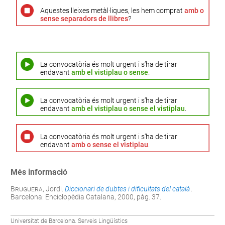
Aquestes lleixes metàl·liques, les hem comprat
amb o
sense separadors de llibres
?
La convocatòria és molt urgent i s’ha de tirar
endavant
amb el vistiplau o sense
.
La convocatòria és molt urgent i s’ha de tirar
endavant
amb el vistiplau o sense el vistiplau
.
La convocatòria és molt urgent i s’ha de tirar
endavant
amb o sense el vistiplau
.
Més informació
Bruguera
, Jordi.
Diccionari de dubtes i dificultats del català
.
Barcelona: Enciclopèdia Catalana, 2000, pàg. 37.
Universitat de Barcelona. Serveis Lingüístics