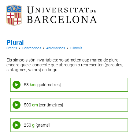
Plural
Criteris
>
Convencions
>
Abreviacions
>
Símbols
Els símbols són invariables: no admeten cap marca de plural,
encara que el concepte que abreugen o representen (paraules,
sintagmes, valors) en tingui.
53
km
[quilòmetres]
500
cm
[centímetres]
250
g
[grams]