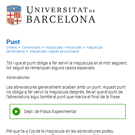
Punt
Criteris
>
Convencions
>
Majúscules i minúscules
>
Majúscula
demarcativa
>
Majúscules i signes de puntuació
Tot i que el punt obliga a fer servir la majúscula en el mot següent,
tot seguit es remarquen alguns casos especials.
Abreviatures
Les
abreviatures
generalment acaben amb un punt. Aquest punt
no obliga a fer servir la majúscula després, llevat que el punt de
l’abreviatura sigui també el punt que marca el final de la frase.
Dept. de Física Experimental
Pel que fa a l’ús de la majúscula en les abreviatures podeu