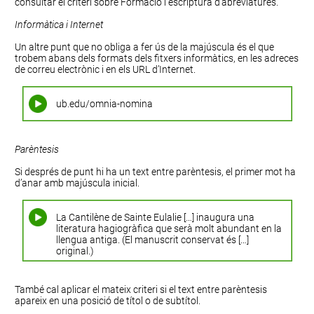
consultar el criteri sobre
Formació i escriptura d’abreviatures
.
Informàtica i Internet
Un altre punt que no obliga a fer ús de la majúscula és el que
trobem abans dels formats dels fitxers informàtics, en les adreces
de correu electrònic i en els URL d’Internet.
ub.edu/omnia-nomina
Parèntesis
Si després de punt hi ha un text entre parèntesis, el primer mot ha
d’anar amb majúscula inicial.
La Cantilène de Sainte Eulalie […] inaugura una
literatura hagiogràfica que serà molt abundant en la
llengua antiga. (El manuscrit conservat és […]
original.)
També cal aplicar el mateix criteri si el text entre parèntesis
apareix en una posició de títol o de subtítol.