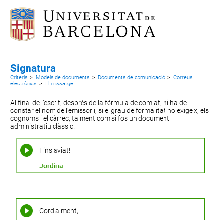
Signatura
Criteris
>
Models de documents
>
Documents de comunicació
>
Correus
electrònics
>
El missatge
Al final de l’escrit, després de la fórmula de comiat, hi ha de
constar el nom de l’emissor i, si el grau de formalitat ho exigeix, els
cognoms i el càrrec, talment com si fos un document
administratiu clàssic.
Fins aviat!
Jordina
Cordialment,