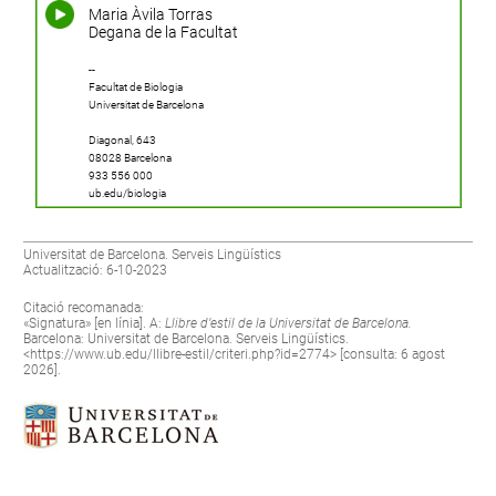
Maria Àvila Torras
Degana de la Facultat
--
Facultat de Biologia
Universitat de Barcelona
Diagonal, 643
08028 Barcelona
933 556 000
ub.edu/biologia
Universitat de Barcelona. Serveis Lingüístics
Actualització: 6-10-2023
Citació recomanada:
«Signatura» [en línia]. A:
Llibre d’estil de la Universitat de Barcelona.
Barcelona: Universitat de Barcelona. Serveis Lingüístics.
<
https://www.ub.edu/llibre-estil/criteri.php?id=2774
> [consulta: 6 agost
2026].