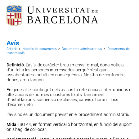
Avís
Criteris
>
Models de documents
>
Documents administratius
>
Documents de
transmissió
Definició
. L’avís, de caràcter breu i menys formal, dona notícia
d’un fet a les persones interessades perquè n’estiguin
assabentades i actuïn en conseqüència. No s’ha de confondre,
doncs, amb l’
anunci
.
En general, el contingut dels avisos fa referència a interrupcions o
alteracions de normes o costums fixats: tancament
d’instal·lacions, suspensió de classes, canvis d’horari i llocs
d’examen, etc.
L’avís no és un document previst en el procediment administratiu.
Mida
. ISO A4, en format vertical o horitzontal, en funció del suport
on s’hagi de col·locar.