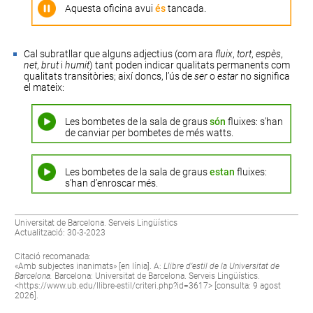
Aquesta oficina avui
és
tancada.
Cal subratllar que alguns adjectius (com ara
fluix
,
tort
,
espès
,
net
,
brut
i
humit
) tant poden indicar qualitats permanents com
qualitats transitòries; així doncs, l’ús de
ser
o
estar
no significa
el mateix:
Les bombetes de la sala de graus
són
fluixes: s’han
de canviar per bombetes de més watts.
Les bombetes de la sala de graus
estan
fluixes:
s’han d’enroscar més.
Universitat de Barcelona. Serveis Lingüístics
Actualització: 30-3-2023
Citació recomanada:
«Amb subjectes inanimats» [en línia]. A:
Llibre d’estil de la Universitat de
Barcelona.
Barcelona: Universitat de Barcelona. Serveis Lingüístics.
<
https://www.ub.edu/llibre-estil/criteri.php?id=3617
> [consulta: 9 agost
2026].