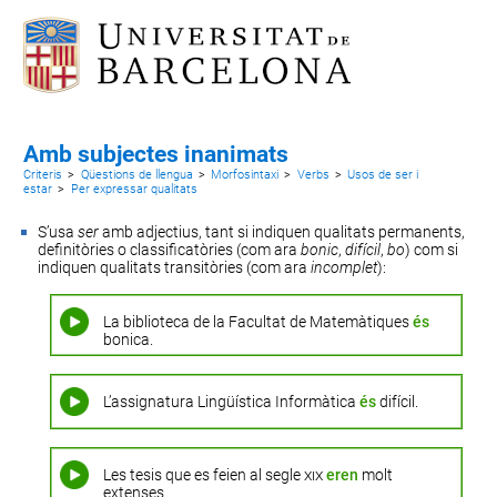
Amb subjectes inanimats
Criteris
>
Qüestions de llengua
>
Morfosintaxi
>
Verbs
>
Usos de ser i
estar
>
Per expressar qualitats
S’usa
ser
amb adjectius, tant si indiquen qualitats permanents,
definitòries o classificatòries (com ara
bonic
,
difícil
,
bo
) com si
indiquen qualitats transitòries (com ara
incomplet
):
La biblioteca de la Facultat de Matemàtiques
és
bonica.
L’assignatura Lingüística Informàtica
és
difícil.
Les tesis que es feien al segle
xix
eren
molt
extenses.