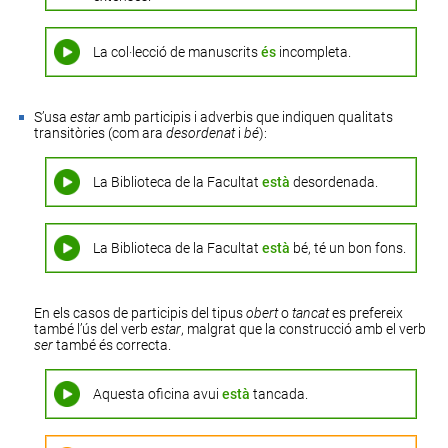
La col·lecció de manuscrits
és
incompleta.
S’usa
estar
amb participis i adverbis que indiquen qualitats
transitòries (com ara
desordenat
i
bé
):
La Biblioteca de la Facultat
està
desordenada.
La Biblioteca de la Facultat
està
bé, té un bon fons.
En els casos de participis del tipus
obert
o
tancat
es prefereix
també l’ús del verb
estar
, malgrat que la construcció amb el verb
ser
també és correcta.
Aquesta oficina avui
està
tancada.