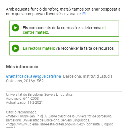
Amb aquesta funció de reforç,
mateix
també pot anar posposat al
nom que acompanya i llavors és
invariable
.
Els components de la comissió els determina
el
centre mateix
.
La rectora mateix
va reconèixer la falta de recursos.
Més informació
Gramàtica de la llengua catalana
. Barcelona: Institut d’Estudis
Catalans, 2016p. 562.
Universitat de Barcelona. Serveis Lingüístics
Aprovació: 6-11-2003
Actualització: 11-2-2021
Citació recomanada:
«
mateix
i
propi
» [en línia]. A:
Llibre d’estil de la Universitat de Barcelona.
Barcelona: Universitat de Barcelona. Serveis Lingüístics.
<
https://www.ub.edu/llibre-estil/criteri.php?id=542
> [consulta: 6 agost