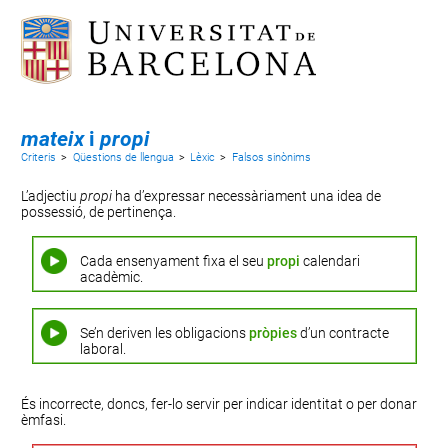
mateix
i
propi
Criteris
>
Qüestions de llengua
>
Lèxic
>
Falsos sinònims
L’adjectiu
propi
ha d’expressar necessàriament una idea de
possessió, de pertinença.
Cada ensenyament fixa el seu
propi
calendari
acadèmic.
Se’n deriven les obligacions
pròpies
d’un contracte
laboral.
És incorrecte, doncs, fer-lo servir per indicar identitat o per donar
èmfasi.