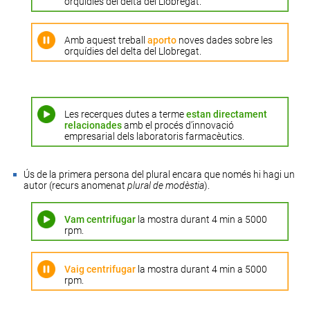
orquídies del delta del Llobregat.
Amb aquest treball
aporto
noves dades sobre les
orquídies del delta del Llobregat.
Les recerques dutes a terme
estan directament
relacionades
amb el procés d’innovació
empresarial dels laboratoris farmacèutics.
Ús de la primera persona del plural encara que només hi hagi un
autor (recurs anomenat
plural de modèstia
).
Vam centrifugar
la mostra durant 4 min a 5000
rpm.
Vaig centrifugar
la mostra durant 4 min a 5000
rpm.