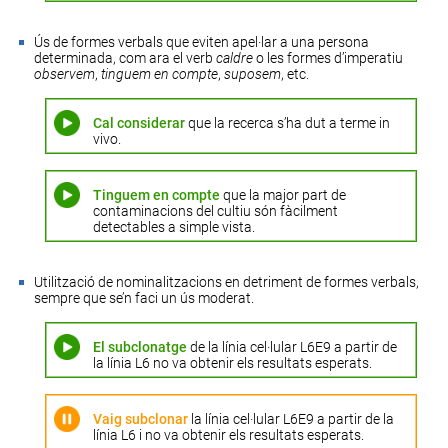
Ús de formes verbals que eviten apel·lar a una persona
determinada, com ara el verb
caldre
o les formes d’imperatiu
observem
,
tinguem en compte
,
suposem
, etc.
Cal considerar
que la recerca s’ha dut a terme in
vivo.
Tinguem en compte
que la major part de
contaminacions del cultiu són fàcilment
detectables a simple vista.
Utilització de
nominalitzacions
en detriment de formes verbals,
sempre que se’n faci un ús moderat.
El subclonatge
de la línia cel·lular L6E9 a partir de
la línia L6 no va obtenir els resultats esperats.
Vaig subclonar
la línia cel·lular L6E9 a partir de la
línia L6 i no va obtenir els resultats esperats.