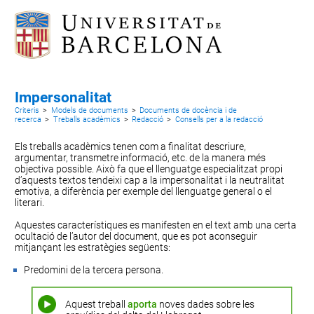
Impersonalitat
Criteris
>
Models de documents
>
Documents de docència i de
recerca
>
Treballs acadèmics
>
Redacció
>
Consells per a la redacció
Els treballs acadèmics tenen com a finalitat descriure,
argumentar, transmetre informació, etc. de la manera més
objectiva possible. Això fa que el llenguatge especialitzat propi
d’aquests textos tendeixi cap a la impersonalitat i la neutralitat
emotiva, a diferència per exemple del llenguatge general o el
literari.
Aquestes característiques es manifesten en el text amb una certa
ocultació de l’autor del document, que es pot aconseguir
mitjançant les estratègies següents:
Predomini de la tercera persona.
Aquest treball
aporta
noves dades sobre les