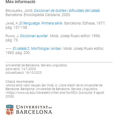
Més informació
Bruguera
, Jordi.
Diccionari de dubtes i dificultats del català
.
Barcelona: Enciclopèdia Catalana, 2000.
Jané
, A.
El llenguatge
.
Primera sèrie
. Barcelona: Edhasa, 1977,
pàg. 157-158.
Ruaix, J
.
Diccionari auxiliar
. Moià: Josep Ruaix editor, 1996,
pàg. 73.
——.
El català
/
2
.
Morfologia i sintaxi
. Moià: Josep Ruaix editor,
1985, pàg. 200.
Universitat de Barcelona. Serveis Lingüístics
Aprovació: 14-7-2003
Actualització: 16-10-2023
Citació recomanada:
«
doncs
amb valor causal» [en línia]. A:
Llibre d’estil de la Universitat de
Barcelona.
Barcelona: Universitat de Barcelona. Serveis Lingüístics.
<
https://www.ub.edu/llibre-estil/criteri.php?id=952
> [consulta: 9 agost
2026].