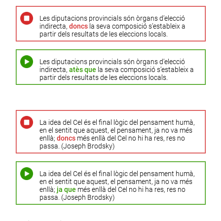
Les diputacions provincials són òrgans d’elecció
indirecta,
doncs
la seva composició s’estableix a
partir dels resultats de les eleccions locals.
Les diputacions provincials són òrgans d’elecció
indirecta,
atès que
la seva composició s’estableix a
partir dels resultats de les eleccions locals.
La idea del Cel és el final lògic del pensament humà,
en el sentit que aquest, el pensament, ja no va més
enllà;
doncs
més enllà del Cel no hi ha res, res no
passa. (Joseph Brodsky)
La idea del Cel és el final lògic del pensament humà,
en el sentit que aquest, el pensament, ja no va més
enllà;
ja que
més enllà del Cel no hi ha res, res no
passa. (Joseph Brodsky)