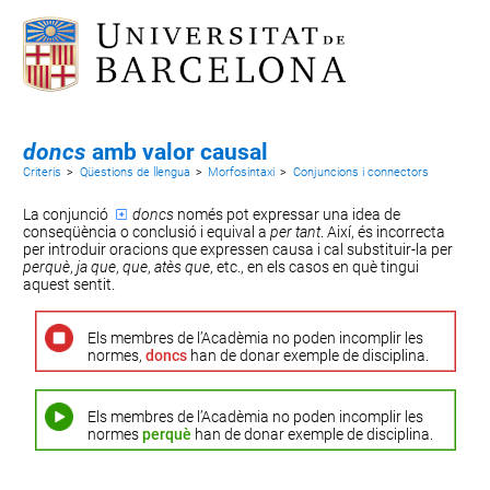
doncs
amb valor causal
Criteris
>
Qüestions de llengua
>
Morfosintaxi
>
Conjuncions i connectors
La
conjunció
doncs
només pot expressar una idea de
conseqüència o conclusió i equival a
per tant
. Així, és incorrecta
per introduir oracions que expressen causa i cal substituir-la per
perquè
,
ja que
,
que
,
atès que
, etc., en els casos en què tingui
aquest sentit.
Els membres de l’Acadèmia no poden incomplir les
normes,
doncs
han de donar exemple de disciplina.
Els membres de l’Acadèmia no poden incomplir les
normes
perquè
han de donar exemple de disciplina.