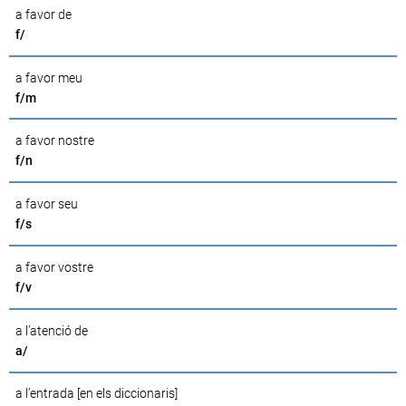
a favor de
f/
a favor meu
f/m
a favor nostre
f/n
a favor seu
f/s
a favor vostre
f/v
a l’atenció de
a/
a l’entrada [en els diccionaris]