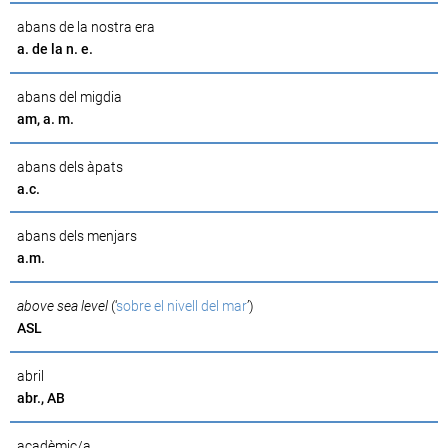
abans de la nostra era
a. de la n. e.
abans del migdia
am, a. m.
abans dels àpats
a.c.
abans dels menjars
a.m.
above sea level
(‘
sobre el nivell del mar
’)
ASL
abril
abr., AB
acadèmic/a