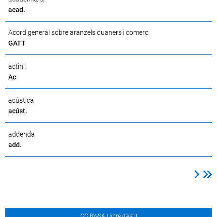
acad.
Acord general sobre aranzels duaners i comerç
GATT
actini
Ac
acústica
acúst.
addenda
add.
CC BY-SA Llibre d’estil