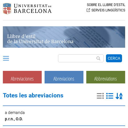
SOBRE EL LLIBRE D’ESTIL
SERVEIS LINGÜÍSTICS
Llibre d’estil
de la Universitat de Barcelona
CERCA
Abreviaciones
Abreviacions
Abbreviations
Totes les abreviacions
a demanda
p.r.n., O.D.