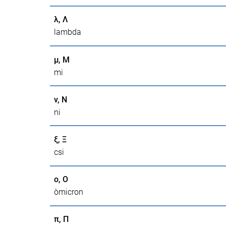
λ, Λ
lambda
μ, Μ
mi
ν, Ν
ni
ξ, Ξ
csi
ο, Ο
òmicron
π, Π