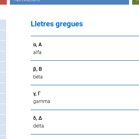
Lletres gregues
α, Α
alfa
β, Β
beta
γ, Γ
gamma
δ, Δ
delta