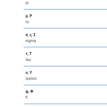
pi
ρ, Ρ
ro
σ, ς, Σ
sigma
τ, Τ
tau
υ, Υ
ípsilon
φ, Φ
fi