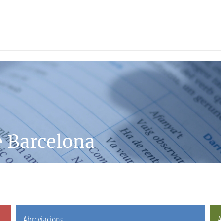
e Barcelona
Abreviacions
A