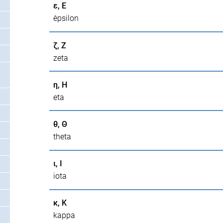
ε, Ε
èpsilon
ζ, Ζ
zeta
η, Η
eta
θ, Θ
theta
ι, Ι
iota
κ, Κ
kappa