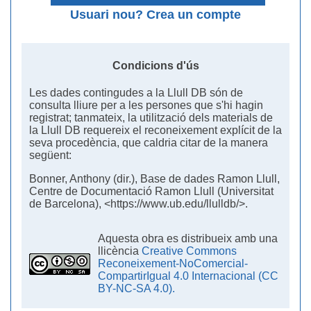
Usuari nou? Crea un compte
Condicions d'ús
Les dades contingudes a la Llull DB són de
consulta lliure per a les persones que s'hi hagin
registrat; tanmateix, la utilització dels materials de
la Llull DB requereix el reconeixement explícit de la
seva procedència, que caldria citar de la manera
següent:
Bonner, Anthony (dir.), Base de dades Ramon Llull,
Centre de Documentació Ramon Llull (Universitat
de Barcelona), <https://www.ub.edu/llulldb/>.
Aquesta obra es distribueix amb una
llicència
Creative Commons
Reconeixement-NoComercial-
CompartirIgual 4.0 Internacional (CC
BY-NC-SA 4.0).