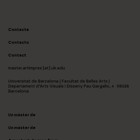
Contacte
Contacto
Contact
master.artimpres [at] ub.edu
Universitat de Barcelona | Facultat de Belles Arts |
Departament d’Arts Visuals i Disseny Pau Gargallo, 4 · 08028
Barcelona
Un màster de
Un máster de