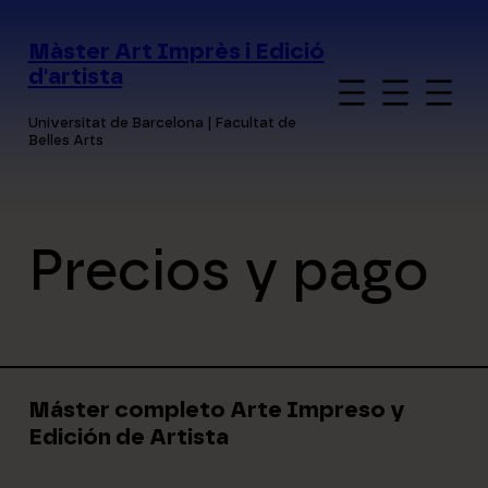
Saltar
al
Màster Art Imprès i Edició
contenido
d'artista
Universitat de Barcelona | Facultat de
Belles Arts
Precios y pago
Máster completo Arte Impreso y
Edición de Artista