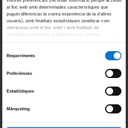
vostres preferències (recordar informació perquè accediu
al lloc web amb determinades característiques que
Omplir un formulari a través d’aquest
enllaç:
puguin diferenciar la vostra experiència de la d’altres
usuaris), amb finalitats estadístiques (analitzar com
interactueu amb el lloc web) i amb finalitats de
màrqueting (gestionar la publicitat que s’ofereix
Inscriu-te
adequant-la en funció dels vostres hàbits de navegació).
Per obtenir més informació sobre les galetes podeu
Selecció
Para hacer la
consultar la
Política de galetes del lloc web de la
Requeriments
de
Universitat de Barcelona
.
inscripción son
consentiment
Preferències
necesarios dos
pasos
Estadístiques
Màrqueting
Enviar la documentación a la dirección
master.artimpres [at] ub.edu