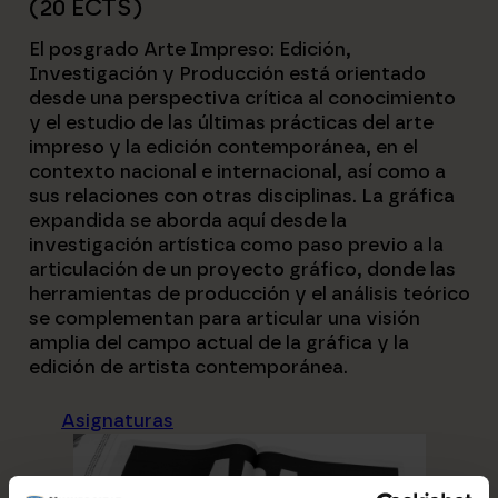
(20 ECTS)
El posgrado Arte Impreso: Edición,
Investigación y Producción está orientado
desde una perspectiva crítica al conocimiento
y el estudio de las últimas prácticas del arte
impreso y la edición contemporánea, en el
contexto nacional e internacional, así como a
sus relaciones con otras disciplinas. La gráfica
expandida se aborda aquí desde la
investigación artística como paso previo a la
articulación de un proyecto gráfico, donde las
herramientas de producción y el análisis teórico
se complementan para articular una visión
amplia del campo actual de la gráfica y la
edición de artista contemporánea.
Asignaturas