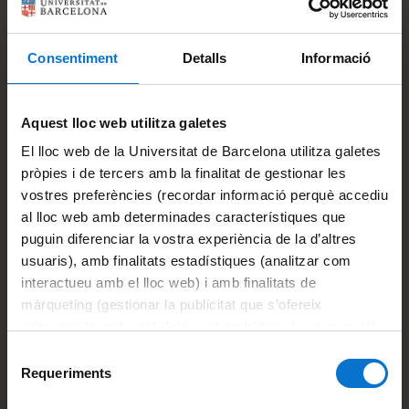
Consentiment
Detalls
Informació
Aquest lloc web utilitza galetes
El lloc web de la Universitat de Barcelona utilitza galetes
Trabajo Final de Máster
pròpies i de tercers amb la finalitat de gestionar les
vostres preferències (recordar informació perquè accediu
al lloc web amb determinades característiques que
(20 ECTS)
puguin diferenciar la vostra experiència de la d’altres
El Trabajo Final de Máster consiste en la
usuaris), amb finalitats estadístiques (analitzar com
concepción y desarrollo de un proyecto de
interactueu amb el lloc web) i amb finalitats de
producción artística o de investigación teórica
màrqueting (gestionar la publicitat que s’ofereix
(con la posibilidad de combinar uno y otro), en
adequant-la en funció dels vostres hàbits de navegació).
el ámbito del arte imprimido. El trabajo es
Per obtenir més informació sobre les galetes podeu
Selecció
tutorizado por uno de los profesores del
consultar la
Política de galetes del lloc web de la
Requeriments
de
máster y se puede implementar en diálogo con
Universitat de Barcelona
.
consentiment
otros profesores invitados del máster. El TFM