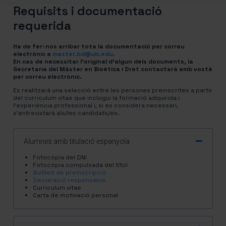
Requisits i documentació
requerida
Ha de fer-nos arribar tota la documentació per correu
electrònic a
master.bd@ub.edu
.
En cas de necessitar l’original d’algun dels documents, la
Secretaria del Màster en Bioètica i Dret contactarà amb vostè
per correu electrònic.
Es realitzarà una selecció entre les persones preinscrites a partir
del curriculum vitae que inclogui la formació adquirida i
l’experiència professional i, si es considera necessari,
s’entrevistarà als/les candidats/es.
Alumnes amb titulació espanyola
Fotocòpia del DNI
Fotocòpia compulsada del títol
Butlletí de preinscripció
Declaració responsable
Curriculum vitae
Carta de motivació personal