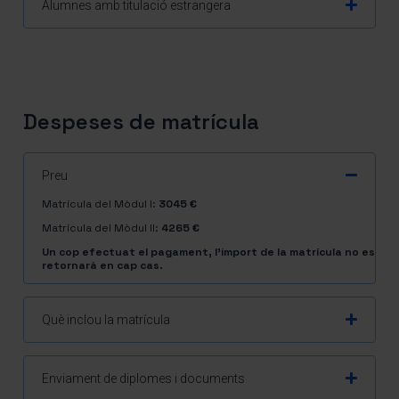
Alumnes amb titulació estrangera
Despeses de matrícula
Preu
Matrícula del Mòdul I:
3045 €
Matrícula del Mòdul II:
4265 €
Un cop efectuat el pagament, l’import de la matrícula no es
retornarà en cap cas.
Què inclou la matrícula
Enviament de diplomes i documents