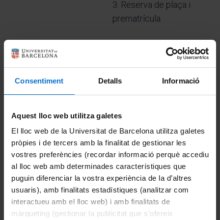
3. Reserva de plaça i
prematrícula
4. Matrícula
5. Inici de curs
Consentiment
Detalls
Informació
Aquest lloc web utilitza galetes
Informació rellevant
El lloc web de la Universitat de Barcelona utilitza galetes
Beques
pròpies i de tercers amb la finalitat de gestionar les
Hi ha diverses opcions de beques per finançar parcialment o
vostres preferències (recordar informació perquè accediu
totalment el Màster.
al lloc web amb determinades característiques que
M'interessa
Contacta
puguin diferenciar la vostra experiència de la d’altres
usuaris), amb finalitats estadístiques (analitzar com
T'ajudem a resoldre dubtes i preguntes sobre els temes que no
quedin clars.
interactueu amb el lloc web) i amb finalitats de
M'interessa
màrqueting (gestionar la publicitat que s’ofereix
Valoracions