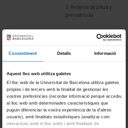
3. Reserva de plaza y
prematrícula
4. Matrícula
5. Inicio de curso
Consentiment
Detalls
Informació
Aquest lloc web utilitza galetes
Información relevante
El lloc web de la Universitat de Barcelona utilitza galetes
Becas
pròpies i de tercers amb la finalitat de gestionar les
Existen varias opciones de becas para financiar parcial o
vostres preferències (recordar informació perquè accediu
totalmente el máster.
Me interesa
al lloc web amb determinades característiques que
Contacta
puguin diferenciar la vostra experiència de la d’altres
Te ayudamos a resolver dudas y preguntas sobre los temas que
usuaris), amb finalitats estadístiques (analitzar com
no queden claros.
interactueu amb el lloc web) i amb finalitats de
Me interesa