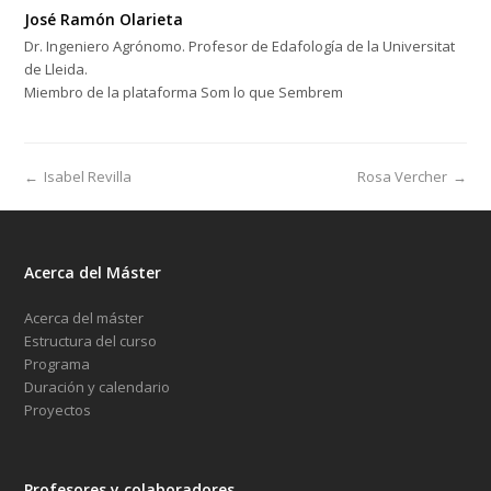
José Ramón Olarieta
Dr. Ingeniero Agrónomo. Profesor de Edafología de la Universitat
de Lleida.
Miembro de la plataforma Som lo que Sembrem
←
Isabel Revilla
Rosa Vercher
→
Acerca del Máster
Acerca del máster
Estructura del curso
Programa
Duración y calendario
Proyectos
Profesores y colaboradores