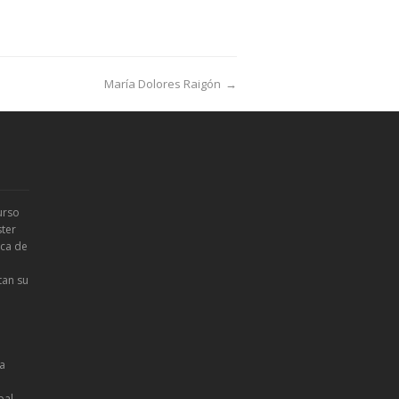
María Dolores Raigón
→
urso
ter
ica de
tan su
la
bal