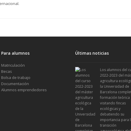
ternacional.
Para alumnos
Últimas noticias
Matriculación
Los alumnos del c
Becas
2022-2023 del más
Bolsa de trabajo
agricultura ecológ
Documentación
la Universidad de
Alumnos emprendedores
Barcelona comple
formación teórica
visitando fincas
ecológicas y
debatiendo su
importancia para 
transición
agroecológica glo