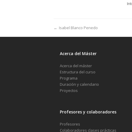
In
←
Isabel Blanco Penedo
Acerca del Máster
Acerca del máster
Estructura del curso
Programa
Duración y calendario
Proyectos
Profesores y colaboradores
Profesores
Colaboradores clases prácticas