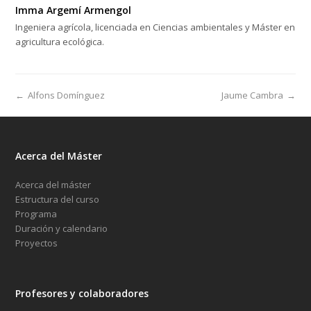
Imma Argemí Armengol
Ingeniera agrícola, licenciada en Ciencias ambientales y Máster en
agricultura ecológica.
←
Alfons Domínguez
Jaume Cambra
→
Acerca del Máster
Acerca del máster
Estructura del curso
Programa
Duración y calendario
Proyectos
Profesores y colaboradores