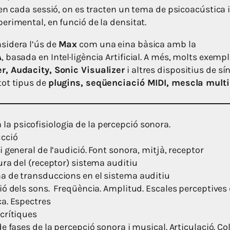
en cada sessió, on es tracten un tema de psicoacústica i
erimental, en funció de la densitat.
sidera l’ús de
Max
com una eina bàsica amb la
A
, basada en Intel·ligència Artificial. A més, molts exemp
r, Audacity, Sonic Visualizer
i altres dispositius de sín
tot tipus de
plugins, seqüenciació MIDI, mescla multi
 la psicofisiologia de la percepció sonora.
cció
 general de l’audició. Font sonora, mitjà, receptor
ura del (receptor) sistema auditiu
 de transduccions en el sistema auditiu
ó dels sons. Freqüència. Amplitud. Escales perceptives d
a. Espectres
crítiques
e fases de la percepció sonora i musical. Articulació. Co