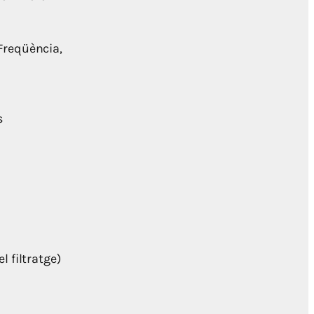
 Freqüència,
s
l filtratge)