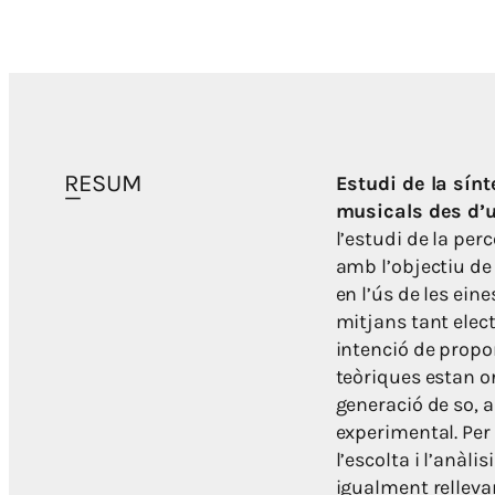
RESUM
Estudi de la sínt
musicals des d’u
l’estudi de la per
amb l’objectiu de
en l’ús de les ein
mitjans tant elec
intenció de propo
teòriques estan or
generació de so, 
experimental. Per
l’escolta i l’anàli
igualment relleva