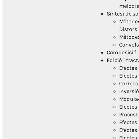
melodi
Síntesi de so
Mètodes 
Distorsi
Mètodes 
Convoluc
Composició · 
Edició i trac
Efectes
Efectes
Correcci
Inversió
Modulac
Efectes
Processa
Efectes
Efectes
Efectes