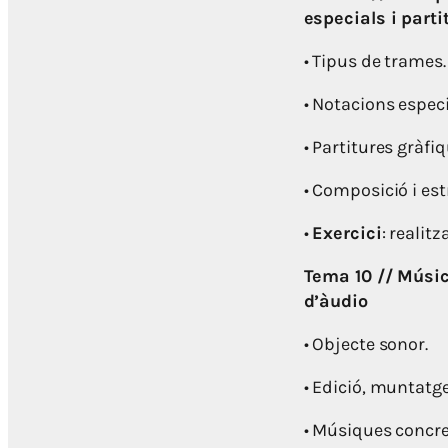
especials i parti
• Tipus de trames.
• Notacions especi
• Partitures gràfiq
• Composició i es
•
Exercici
: realitz
Tema 10 // Músic
d’àudio
• Objecte sonor.
• Edició, muntatge
• Músiques concre