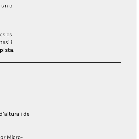
 un o
les es
tesi i
pista
.
’altura i de
lor Micro-