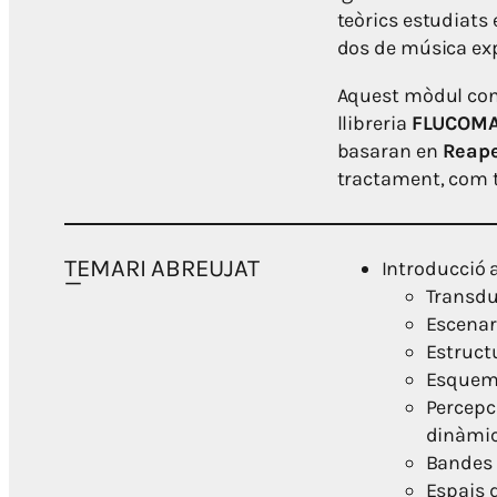
teòrics estudiats 
dos de música exp
Aquest mòdul con
llibreria
FLUCOM
basaran en
Reape
tractament, com 
TEMARI ABREUJAT
Introducció a
Transdu
Escenari
Estruct
Esquema
Percepci
dinàmic
Bandes 
Espais d