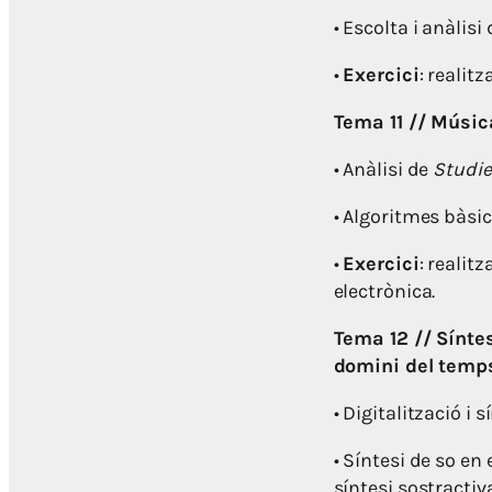
• Escolta i anàlisi
•
Exercici
: realit
Tema 11 // Músic
• Anàlisi de
Studie 
• Algoritmes bàsic
•
Exercici
: realit
electrònica.
Tema 12 // Síntes
domini del temp
• Digitalització i 
• Síntesi de so en
síntesi sostractiv