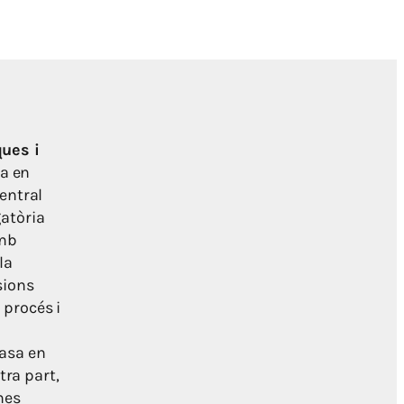
ques i
a en
Central
gatòria
amb
la
sions
 procés i
basa en
tra part,
mes