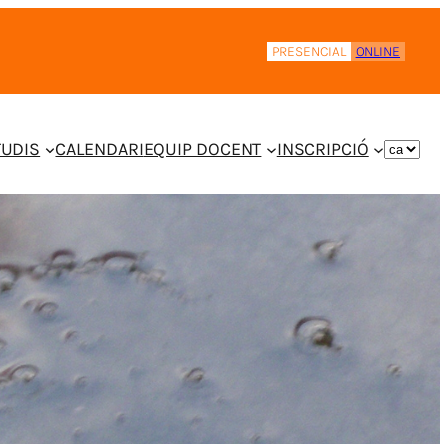
PRESENCIAL
ONLINE
TUDIS
CALENDARI
EQUIP DOCENT
INSCRIPCIÓ
TRIEU
UN
IDIOMA