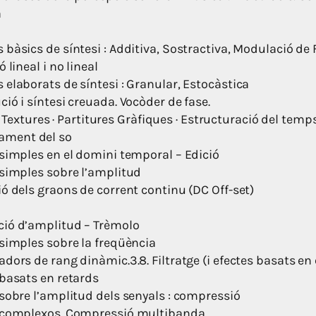
a
bàsics de síntesi : Additiva, Sostractiva, Modulació de
ó lineal i no lineal
elaborats de síntesi : Granular, Estocàstica
ió i síntesi creuada. Vocòder de fase.
Textures · Partitures Gràfiques · Estructuració del temp
tament del so
 simples en el domini temporal – Edició
 simples sobre l’amplitud
ó dels graons de corrent continu (DC Off-set)
ió d’amplitud – Trèmolo
 simples sobre la freqüència
dors de rang dinàmic.3.8. Filtratge (i efectes basats en e
 basats en retards
 sobre l’amplitud dels senyals : compressió
 complexos. Compressió multibanda