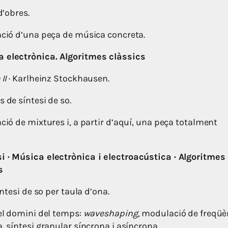
 d’obres.
zació d’una peça de música concreta.
a electrònica. Algoritmes clàssics
II
· Karlheinz Stockhausen.
s de síntesi de so.
zació de mixtures i, a partir d’aquí, una peça totalment
i · Música electrònica i electroacústica · Algoritmes 
s
síntesi de so per taula d’ona.
 el domini del temps:
waveshaping
, modulació de freqüè
a, síntesi granular síncrona i asíncrona.