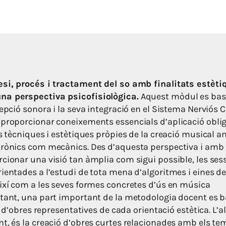
esi, procés i tractament del so amb finalitats estèti
na perspectiva psicofisiològica.
Aquest mòdul es bas
cepció sonora i la seva integració en el Sistema Nerviós 
 proporcionar coneixements essencials d’aplicació obli
es tècniques i estètiques pròpies de la creació musical 
trònics com mecànics. Des d’aquesta perspectiva i amb 
rcionar una visió tan àmplia com sigui possible, les ses
ientades a l’estudi de tota mena d’algoritmes i eines de
així com a les seves formes concretes d’ús en música
 tant, una part important de la metodologia docent es 
si d’obres representatives de cada orientació estètica. L’al
nt, és la creació d’obres curtes relacionades amb els te