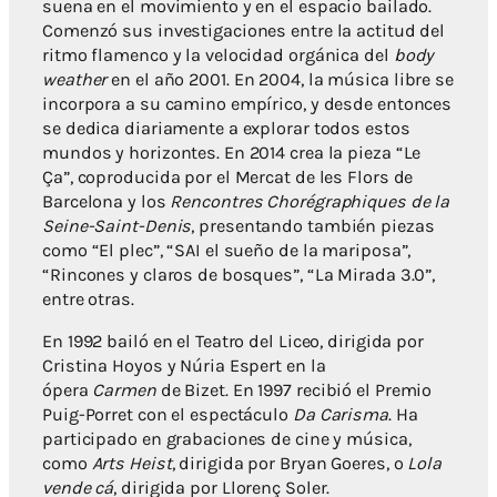
suena en el movimiento y en el espacio bailado.
Comenzó sus investigaciones entre la actitud del
ritmo flamenco y la velocidad orgánica del
body
weather
en el año 2001. En 2004, la música libre se
incorpora a su camino empírico, y desde entonces
se dedica diariamente a explorar todos estos
mundos y horizontes. En 2014 crea la pieza “Le
Ça”, coproducida por el Mercat de les Flors de
Barcelona y los
Rencontres Chorégraphiques de la
Seine-Saint-Denis
, presentando también piezas
como “El plec”, “SAI el sueño de la mariposa”,
“Rincones y claros de bosques”, “La Mirada 3.0”,
entre otras.
En 1992 bailó en el Teatro del Liceo, dirigida por
Cristina Hoyos y Núria Espert en la
ópera
Carmen
de Bizet. En 1997 recibió el Premio
Puig-Porret con el espectáculo
Da Carisma
. Ha
participado en grabaciones de cine y música,
como
Arts Heist
, dirigida por Bryan Goeres, o
Lola
vende cá
, dirigida por Llorenç Soler.